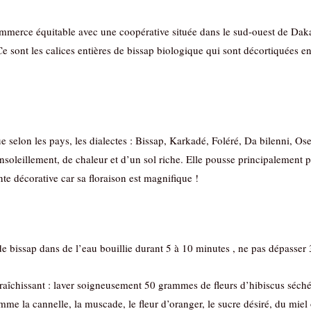
merce équitable avec une coopérative située dans le sud-ouest de Dakar 
 Ce sont les calices entières de bissap biologique qui sont décortiquées en
ue selon les pays, les dialectes : Bissap, Karkadé, Foléré, Da bilenni, O
nsoleillement, de chaleur et d’un sol riche. Elle pousse principalement p
nte décorative car sa floraison est magnifique !
 de bissap dans de l’eau bouillie durant 5 à 10 minutes , ne pas dépasser 3
afraîchissant : laver soigneusement 50 grammes de fleurs d’hibiscus séché
comme la cannelle, la muscade, le fleur d’oranger, le sucre désiré, du miel