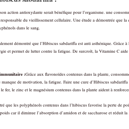
son action antioxydante serait bénéfique pour l’organisme. une consomm
atif responsable du vieillissement cellulaire. Une étude a démontrée que
lyphénols dans le sang.
galement démontré que l’Hibiscus sabdariffa est anti asthénique. Grâce à l
 et permet de lutter contre la fatigue. De surcroît, la Vitamine C aide 
 immunitaire :
Grâce aux flavonoïdes contenus dans la plante, consommer
 le manque de motivation, la fatigue. Faire une cure d’Hibiscus sabdariff
le fer, le zinc et le magnésium contenus dans la plante aident à renforce
tré que les polyphénols contenus dans l’hibiscus favorise la perte de po
rpoids car il diminue l’absorption d’amidon et de saccharose et réduit la 